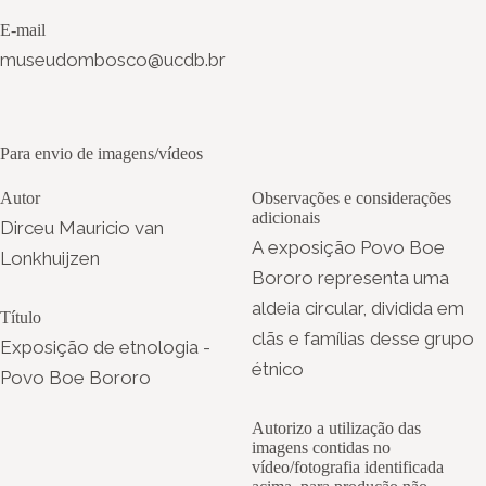
E-mail
museudombosco@ucdb.br
Para envio de imagens/vídeos
Autor
Observações e considerações
adicionais
Dirceu Mauricio van
A exposição Povo Boe
Lonkhuijzen
Bororo representa uma
aldeia circular, dividida em
Título
clãs e famílias desse grupo
Exposição de etnologia -
étnico
Povo Boe Bororo
Autorizo a utilização das
imagens contidas no
vídeo/fotografia identificada