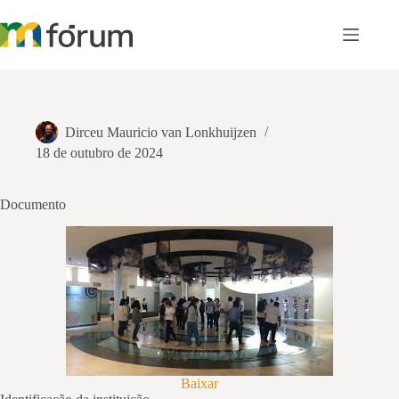
Pular
para
o
conteúdo
Dirceu Mauricio van Lonkhuijzen
18 de outubro de 2024
Documento
Baixar