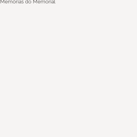
Memórias do Memorial
Instagram
Youtube
Facebook
X
WhatsApp