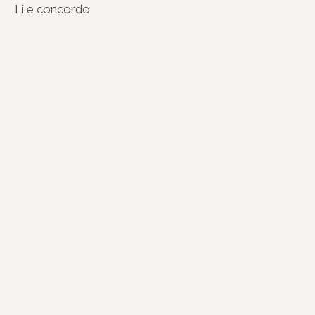
Li e concordo
(re)Conexões
Plano Nacional Setorial de Museus
Fórum