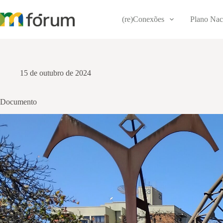
Pular
para
(re)Conexões
Plano Nac
o
conteúdo
15 de outubro de 2024
Documento