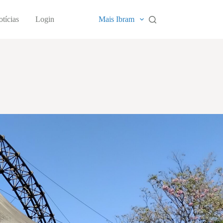
tícias
Login
Mais Ibram