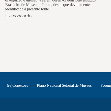
divulgação e difusão, a serem desenvolvidas pelo Instituto
Brasileiro de Museus – Ibram, desde que devidamente
identificada a presente fonte.
Li e concordo
(re)Conexões
Plano Nacional Setorial de Museus
Fórum