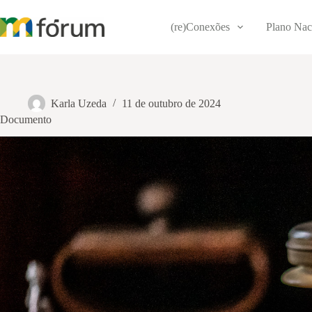
Pular
para
(re)Conexões
Plano Nac
o
conteúdo
Karla Uzeda
11 de outubro de 2024
Documento