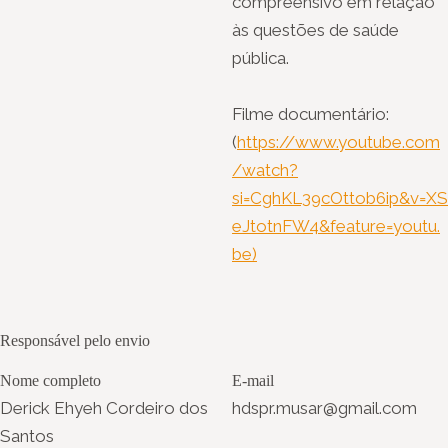
compreensivo em relação
às questões de saúde
pública.
Filme documentário:
(
https://www.youtube.com
/watch?
si=CghKL39cOttob6ip&v=XS
eJtotnFW4&feature=youtu.
be)
Responsável pelo envio
Nome completo
E-mail
Derick Ehyeh Cordeiro dos
hdspr.musar@gmail.com
Santos