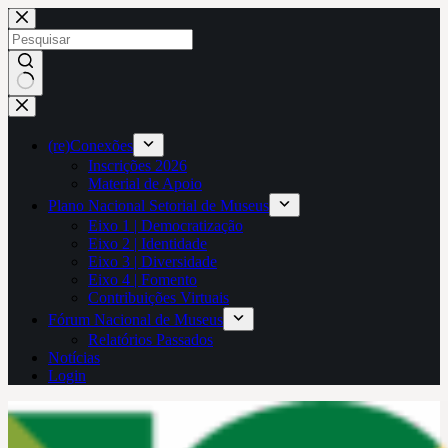
Pular
para
o
conteúdo
Sem
resultados
(re)Conexões
Inscrições 2026
Material de Apoio
Plano Nacional Setorial de Museus
Eixo 1 | Democratização
Eixo 2 | Identidade
Eixo 3 | Diversidade
Eixo 4 | Fomento
Contribuições Virtuais
Fórum Nacional de Museus
Relatórios Passados
Notícias
Login