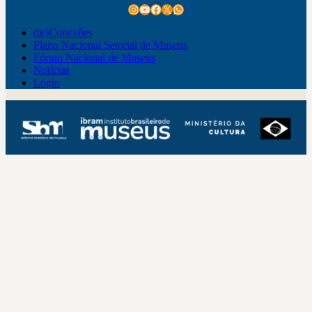
Instagram
Youtube
Facebook
X
WhatsApp
(re)Conexões
Plano Nacional Setorial de Museus
Fórum Nacional de Museus
Notícias
Login