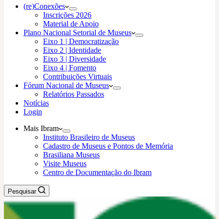
(re)Conexões
Inscrições 2026
Material de Apoio
Plano Nacional Setorial de Museus
Eixo 1 | Democratização
Eixo 2 | Identidade
Eixo 3 | Diversidade
Eixo 4 | Fomento
Contribuições Virtuais
Fórum Nacional de Museus
Relatórios Passados
Notícias
Login
Mais Ibram
Instituto Brasileiro de Museus
Cadastro de Museus e Pontos de Memória
Brasiliana Museus
Visite Museus
Centro de Documentação do Ibram
Pesquisar