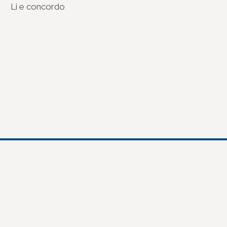
Li e concordo
(re)Conexões
Plano Nacional Setorial de Museus
Fórum