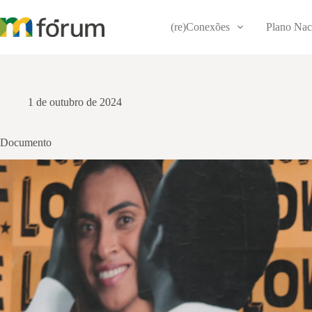
Pular
para
(re)Conexões
Plano Nac
o
conteúdo
1 de outubro de 2024
Documento