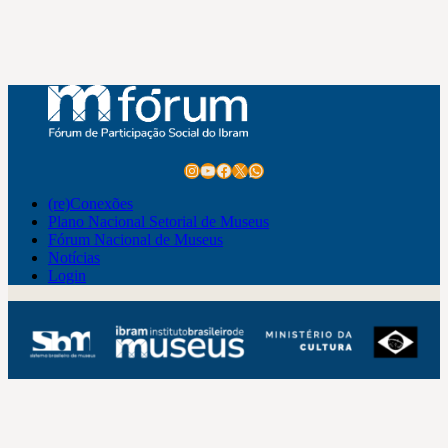
Instagram
Youtube
Facebook
X
WhatsApp
(re)Conexões
Plano Nacional Setorial de Museus
Fórum Nacional de Museus
Notícias
Login