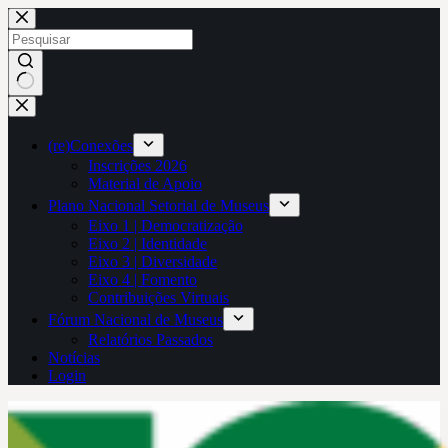
Pular
para
o
conteúdo
Sem
resultados
(re)Conexões
Inscrições 2026
Material de Apoio
Plano Nacional Setorial de Museus
Eixo 1 | Democratização
Eixo 2 | Identidade
Eixo 3 | Diversidade
Eixo 4 | Fomento
Contribuições Virtuais
Fórum Nacional de Museus
Relatórios Passados
Notícias
Login