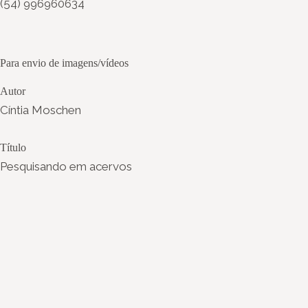
(54) 996960634
Para envio de imagens/vídeos
Autor
Cíntia Moschen
Título
Pesquisando em acervos