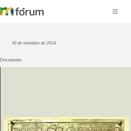
Pular
para
o
conteúdo
30 de setembro de 2024
Documento