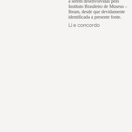
a serem desenvolvidas pelo
Instituto Brasileiro de Museus –
Ibram, desde que devidamente
identificada a presente fonte.
Li e concordo
Instagram
Youtube
Facebook
X
WhatsApp
(re)Conexões
Plano Nacional Setorial de Museus
Fórum Nacional de Museus
Notícias
Login