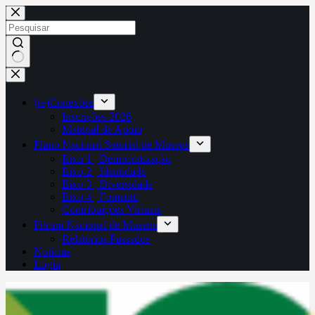
Pular
para
o
conteúdo
Sem
resultados
(re)Conexões
Inscrições 2026
Material de Apoio
Plano Nacional Setorial de Museus
Eixo 1 | Democratização
Eixo 2 | Identidade
Eixo 3 | Diversidade
Eixo 4 | Fomento
Contribuições Virtuais
Fórum Nacional de Museus
Relatórios Passados
Notícias
Login