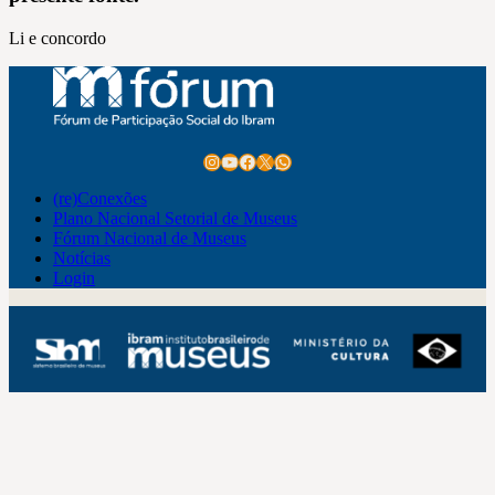
Li e concordo
Instagram
Youtube
Facebook
X
WhatsApp
(re)Conexões
Plano Nacional Setorial de Museus
Fórum Nacional de Museus
Notícias
Login