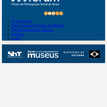
Instagram
Youtube
Facebook
X
WhatsApp
(re)Conexões
Plano Nacional Setorial de Museus
Fórum Nacional de Museus
Notícias
Login