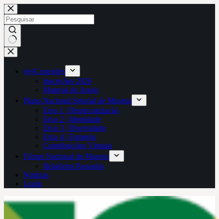
Pular
para
o
conteúdo
Sem
resultados
(re)Conexões
Inscrições 2026
Material de Apoio
Plano Nacional Setorial de Museus
Eixo 1 | Democratização
Eixo 2 | Identidade
Eixo 3 | Diversidade
Eixo 4 | Fomento
Contribuições Virtuais
Fórum Nacional de Museus
Relatórios Passados
Notícias
Login