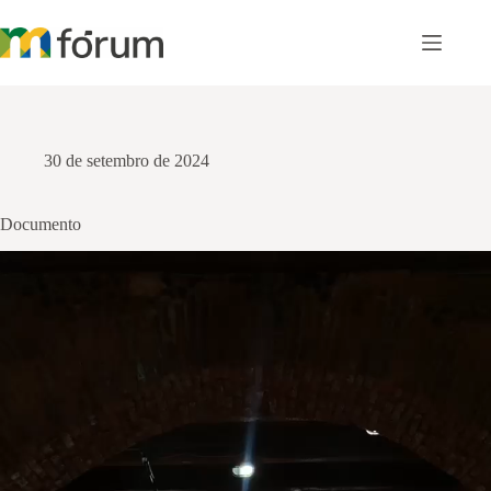
Pular
para
o
conteúdo
30 de setembro de 2024
Documento