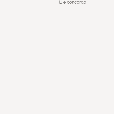
Li e concordo
Instagram
Youtube
Facebook
X
WhatsApp
(re)Conexões
Plano Nacional Setorial de Museus