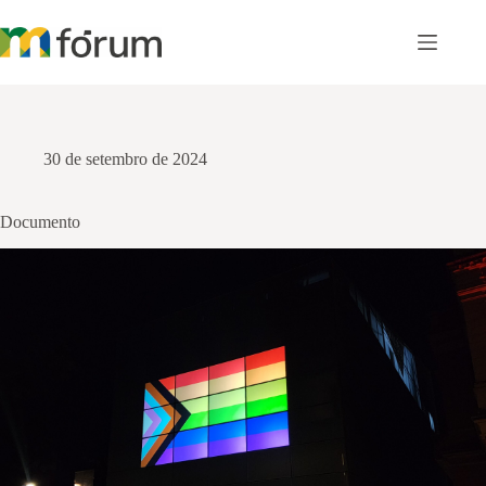
Pular
para
o
conteúdo
30 de setembro de 2024
Documento