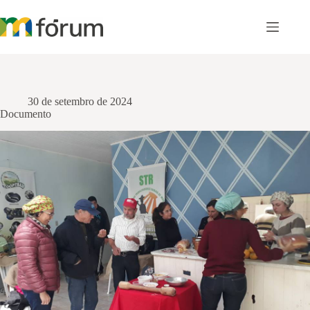
Pular
para
o
conteúdo
30 de setembro de 2024
Documento