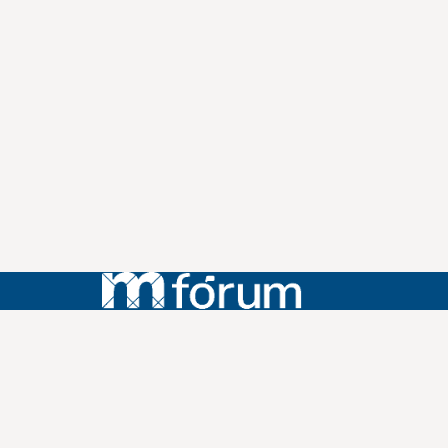
Instagram
Youtube
Facebook
X
WhatsApp
(re)Conexões
Plano Nacional Setorial de Museus
Fórum Nacional de Museus
Notícias
Login