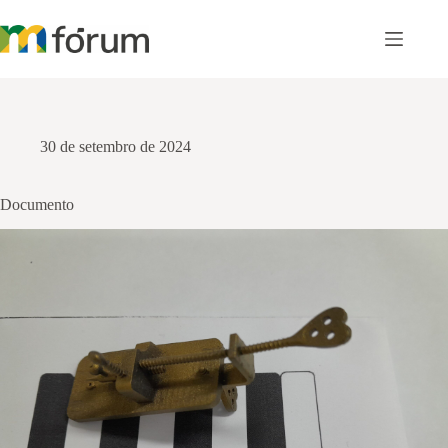
Pular
para
o
conteúdo
30 de setembro de 2024
Documento