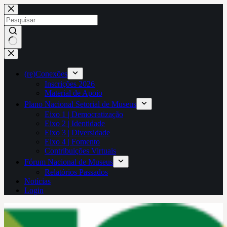
Pular
para
o
conteúdo
Sem
resultados
(re)Conexões
Inscrições 2026
Material de Apoio
Plano Nacional Setorial de Museus
Eixo 1 | Democratização
Eixo 2 | Identidade
Eixo 3 | Diversidade
Eixo 4 | Fomento
Contribuições Virtuais
Fórum Nacional de Museus
Relatórios Passados
Notícias
Login