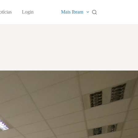
tícias
Login
Mais Ibram