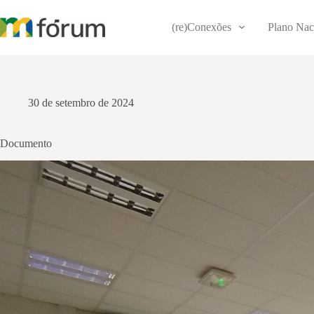
Pular
para
(re)Conexões
Plano Nac
o
conteúdo
30 de setembro de 2024
Documento