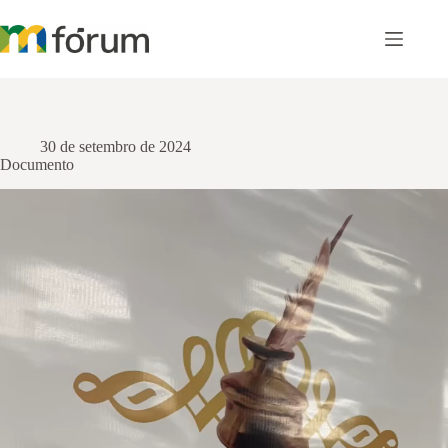
Pular
para
o
conteúdo
30 de setembro de 2024
Documento