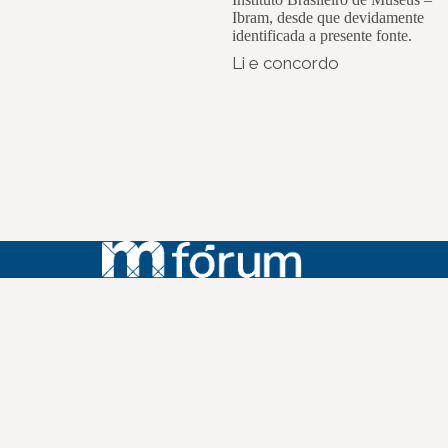
Ibram, desde que devidamente
identificada a presente fonte.
Li e concordo
Instagram
Youtube
Facebook
X
WhatsApp
(re)Conexões
Plano Nacional Setorial de Museus
Fórum Nacional de Museus
Notícias
Login