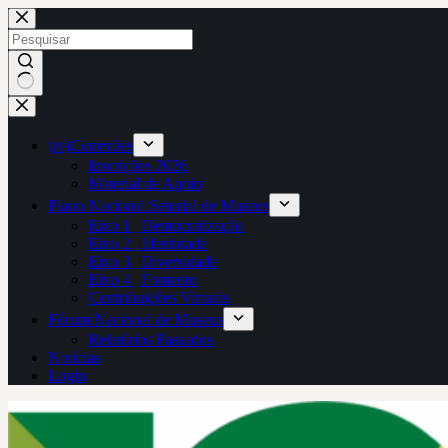
Pular
para
o
conteúdo
Sem
resultados
(re)Conexões
Inscrições 2026
Material de Apoio
Plano Nacional Setorial de Museus
Eixo 1 | Democratização
Eixo 2 | Identidade
Eixo 3 | Diversidade
Eixo 4 | Fomento
Contribuições Virtuais
Fórum Nacional de Museus
Relatórios Passados
Notícias
Login