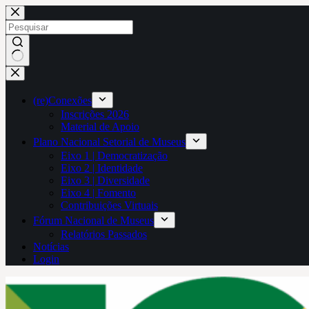
Pular
para
o
conteúdo
Sem
resultados
(re)Conexões
Inscrições 2026
Material de Apoio
Plano Nacional Setorial de Museus
Eixo 1 | Democratização
Eixo 2 | Identidade
Eixo 3 | Diversidade
Eixo 4 | Fomento
Contribuições Virtuais
Fórum Nacional de Museus
Relatórios Passados
Notícias
Login