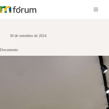
Pular
para
o
conteúdo
30 de setembro de 2024
Documento