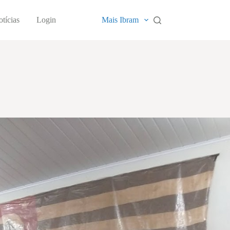
tícias
Login
Mais Ibram