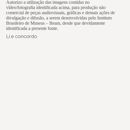
Autorizo a utilização das imagens contidas no
vídeo/fotografia identificada acima, para produção não
comercial de peças audiovisuais, gráficas e demais ações de
divulgação e difusão, a serem desenvolvidas pelo Instituto
Brasileiro de Museus – Ibram, desde que devidamente
identificada a presente fonte.
Li e concordo
(re)Conexões
Plano Nacional Setorial de Museus
Fórum