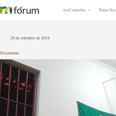
Pular
para
(re)Conexões
Plano Nac
o
conteúdo
29 de setembro de 2024
Documento