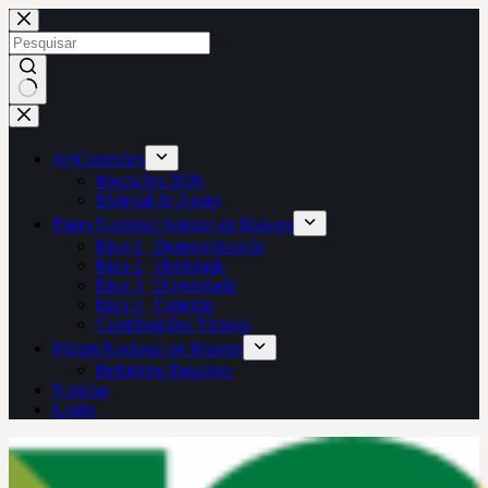
Pular
para
o
conteúdo
Sem
resultados
(re)Conexões
Inscrições 2026
Material de Apoio
Plano Nacional Setorial de Museus
Eixo 1 | Democratização
Eixo 2 | Identidade
Eixo 3 | Diversidade
Eixo 4 | Fomento
Contribuições Virtuais
Fórum Nacional de Museus
Relatórios Passados
Notícias
Login