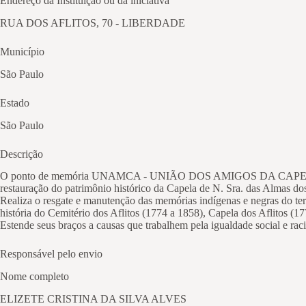
Endereço da Instituição ou da iniciativa
RUA DOS AFLITOS, 70 - LIBERDADE
Município
São Paulo
Estado
São Paulo
Descrição
O ponto de memória UNAMCA - UNIÃO DOS AMIGOS DA CAPELA DOS AFL
restauração do patrimônio histórico da Capela de N. Sra. das Almas dos
Realiza o resgate e manutenção das memórias indígenas e negras do ter
história do Cemitério dos Aflitos (1774 a 1858), Capela dos Aflitos (1
Estende seus braços a causas que trabalhem pela igualdade social e racia
Responsável pelo envio
Nome completo
ELIZETE CRISTINA DA SILVA ALVES