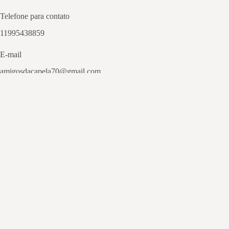
Telefone para contato
11995438859
E-mail
amigosdacapela70@gmail.com
Para envio de imagens/vídeos
Autor
THIAGO SOUZA
Título
PORTA DO CHAGUINHAS
Observações e considerações adicionais
Foto da "Porta do Chaguinhas", local onde os fiéis, vem realizar o rit
uma vela.
O culto a Chaguinhas se imaterializou através da Lei 18.005/2024 da