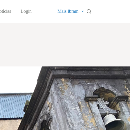
tícias
Login
Mais Ibram