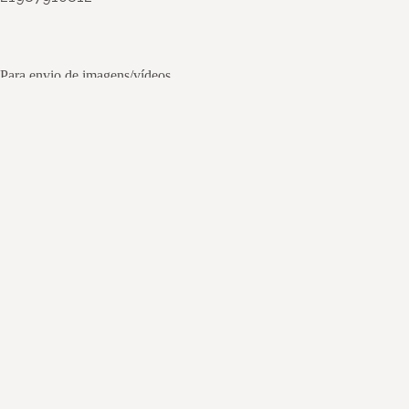
Para envio de imagens/vídeos
Autor
Miriam Gandelman, Elis Sinnecker, Renata Amaral,
Paulo Roberto Linhares, Camila Moesia
Título
Museu Interativo da Física - LADIF/UFRJ