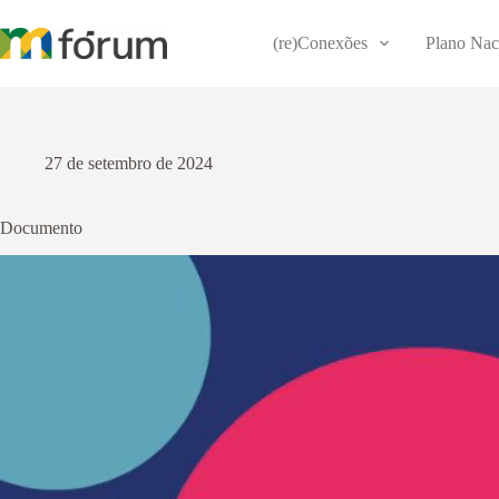
Pular
para
(re)Conexões
Plano Nac
o
conteúdo
27 de setembro de 2024
Documento