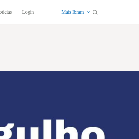
tícias
Login
Mais Ibram