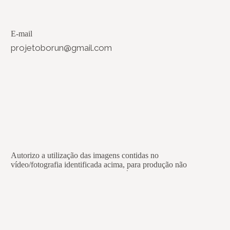
E-mail
projetoborun@gmail.com
Autorizo a utilização das imagens contidas no
vídeo/fotografia identificada acima, para produção não
comercial de peças audiovisuais, gráficas e demais ações de
divulgação e difusão, a serem desenvolvidas pelo Instituto
Brasileiro de Museus – Ibram, desde que devidamente
identificada a presente fonte.
Li e concordo