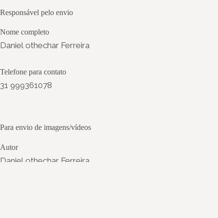
Responsável pelo envio
Nome completo
Daniel othechar Ferreira
Telefone para contato
31 999361078
Para envio de imagens/vídeos
Autor
Daniel othechar Ferreira
Título
MUDE-Museu do Espinhaço-saberes e fazeres
ancestrais