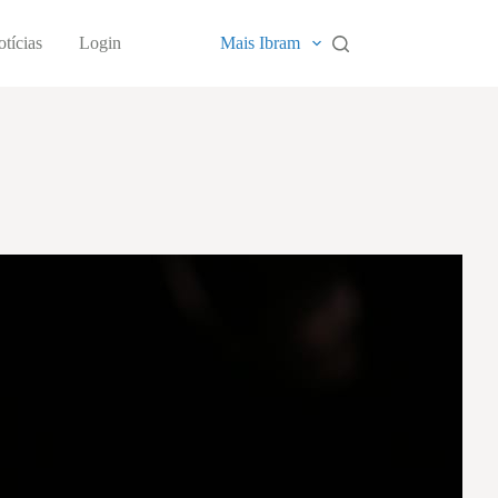
tícias
Login
Mais Ibram