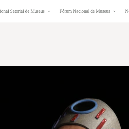
ional Setorial de Museus
Fórum Nacional de Museus
No