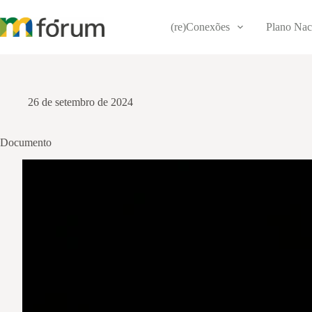
Pular
para
(re)Conexões
Plano Nac
o
conteúdo
26 de setembro de 2024
Documento