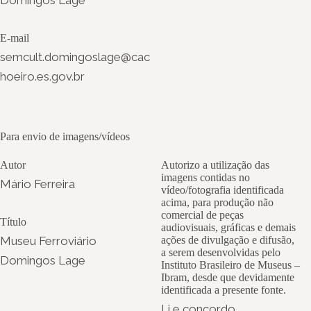
Domingos Lage
E-mail
semcult.domingoslage@cac
hoeiro.es.gov.br
Para envio de imagens/vídeos
Autor
Autorizo a utilização das
imagens contidas no
Mário Ferreira
vídeo/fotografia identificada
acima, para produção não
comercial de peças
Título
audiovisuais, gráficas e demais
Museu Ferroviário
ações de divulgação e difusão,
a serem desenvolvidas pelo
Domingos Lage
Instituto Brasileiro de Museus –
Ibram, desde que devidamente
identificada a presente fonte.
Li e concordo