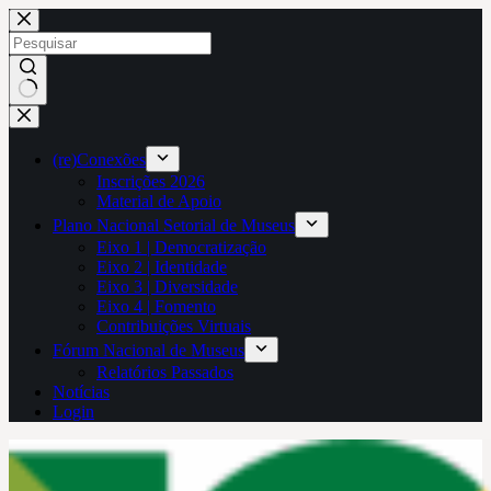
Pular
para
o
conteúdo
Sem
resultados
(re)Conexões
Inscrições 2026
Material de Apoio
Plano Nacional Setorial de Museus
Eixo 1 | Democratização
Eixo 2 | Identidade
Eixo 3 | Diversidade
Eixo 4 | Fomento
Contribuições Virtuais
Fórum Nacional de Museus
Relatórios Passados
Notícias
Login