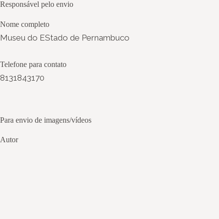
Responsável pelo envio
Nome completo
Museu do EStado de Pernambuco
Telefone para contato
8131843170
Para envio de imagens/vídeos
Autor
Maíra Layme
Título
Colorindo no espaço cultural