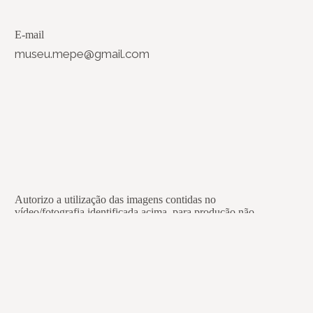
E-mail
museu.mepe@gmail.com
Autorizo a utilização das imagens contidas no
vídeo/fotografia identificada acima, para produção não
comercial de peças audiovisuais, gráficas e demais ações de
divulgação e difusão, a serem desenvolvidas pelo Instituto
Brasileiro de Museus – Ibram, desde que devidamente
identificada a presente fonte.
Li e concordo