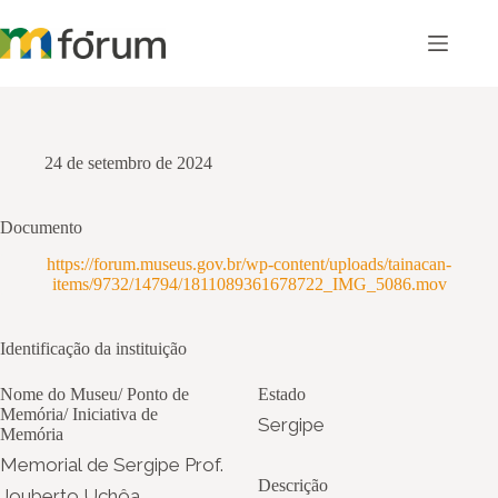
Pular
para
o
conteúdo
24 de setembro de 2024
Documento
https://forum.museus.gov.br/wp-content/uploads/tainacan-
items/9732/14794/1811089361678722_IMG_5086.mov
Identificação da instituição
Nome do Museu/ Ponto de
Estado
Memória/ Iniciativa de
Sergipe
Memória
Memorial de Sergipe Prof.
Descrição
Jouberto Uchôa