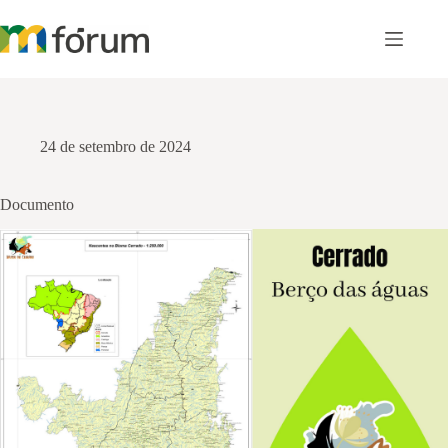
Pular
para
o
conteúdo
24 de setembro de 2024
Documento