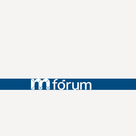
Instagram
Youtube
Facebook
X
WhatsApp
(re)Conexões
Plano Nacional Setorial de Museus
Fórum Nacional de Museus
Notícias
Login