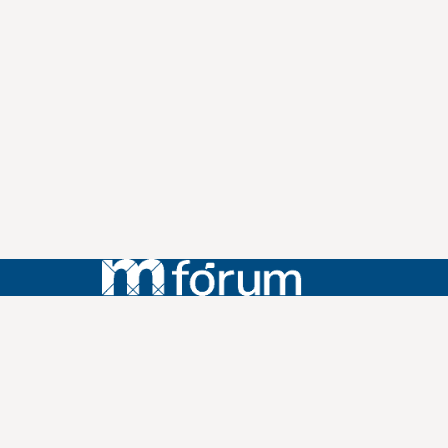
Instagram
Youtube
Facebook
X
WhatsApp
(re)Conexões
Plano Nacional Setorial de Museus
Fórum Nacional de Museus
Notícias
Login