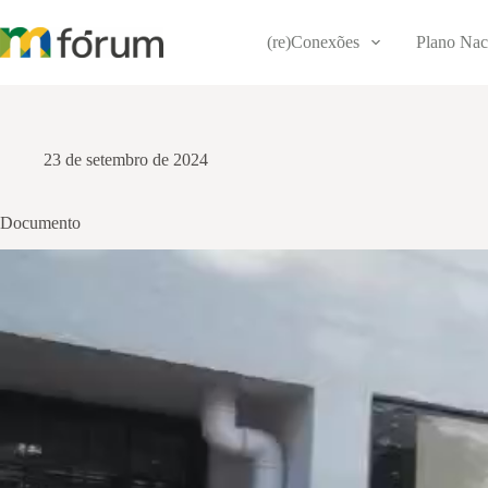
Pular
para
(re)Conexões
Plano Nac
o
conteúdo
23 de setembro de 2024
Documento