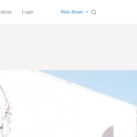
tícias
Login
Mais Ibram