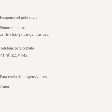
Responsável pelo envio
Nome completo
andré luiz picanço carraro
Telefone para contato
41 98511 9342
Para envio de imagens/vídeos
Autor
andre luiz picanço carraro
Título