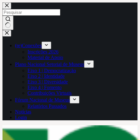
Pular
para
o
conteúdo
Sem
resultados
(re)Conexões
Inscrições 2026
Material de Apoio
Plano Nacional Setorial de Museus
Eixo 1 | Democratização
Eixo 2 | Identidade
Eixo 3 | Diversidade
Eixo 4 | Fomento
Contribuições Virtuais
Fórum Nacional de Museus
Relatórios Passados
Notícias
Login