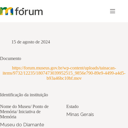
Pular
para
o
conteúdo
15 de agosto de 2024
Documento
https://forum.museus.gov.br/wp-content/uploads/tainacan-
items/9732/12235/1807473039952515_9856e790-89e9-4499-a4d5-
b93a46bc10bf.mov
Identificação da instituição
Nome do Museu/ Ponto de
Estado
Memória/ Iniciativa de
Minas Gerais
Memória
Museu do Diamante