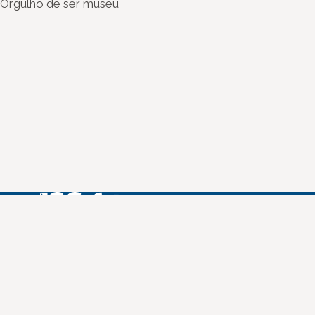
Orgulho de ser museu
Instagram
Youtube
Facebook
X
WhatsApp