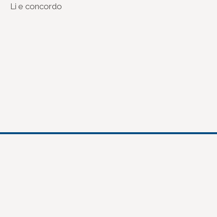
Li e concordo
(re)Conexões
Plano Nacional Setorial de Museus
Fórum