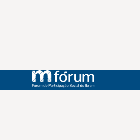
Instagram
Youtube
Facebook
X
WhatsApp
(re)Conexões
Plano Nacional Setorial de Museus
Fórum Nacional de Museus
Notícias
Login