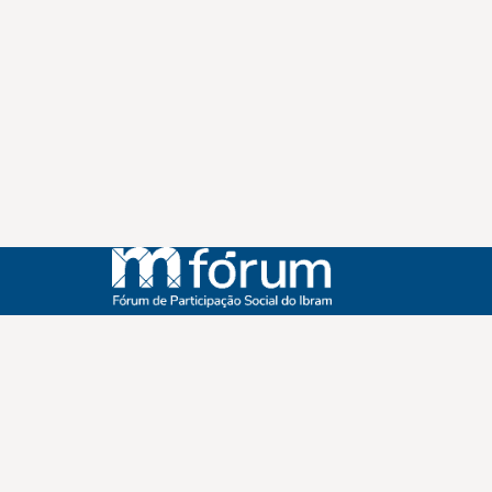
Instagram
Youtube
Facebook
X
WhatsApp
(re)Conexões
Plano Nacional Setorial de Museus
Fórum Nacional de Museus
Notícias
Login