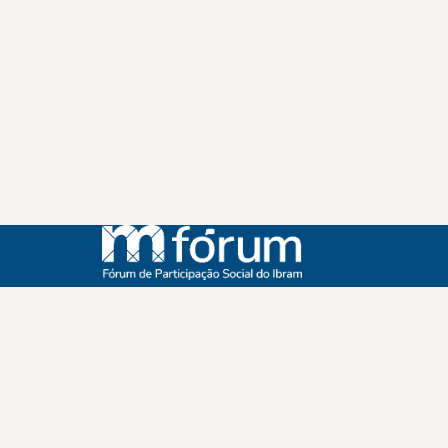
Instagram
Youtube
Facebook
X
WhatsApp
(re)Conexões
Plano Nacional Setorial de Museus
Fórum Nacional de Museus
Notícias
Login