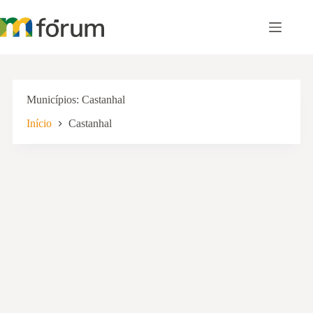
Pular
para
o
conteúdo
Municípios
Castanhal
Início
Castanhal