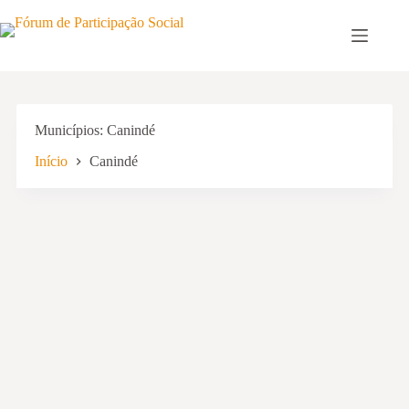
Pular
para
o
conteúdo
Municípios
Canindé
Início
Canindé