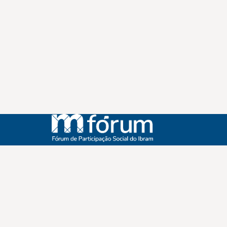
Instagram
Youtube
Facebook
X
WhatsApp
(re)Conexões
Plano Nacional Setorial de Museus
Fórum Nacional de Museus
Notícias
Login