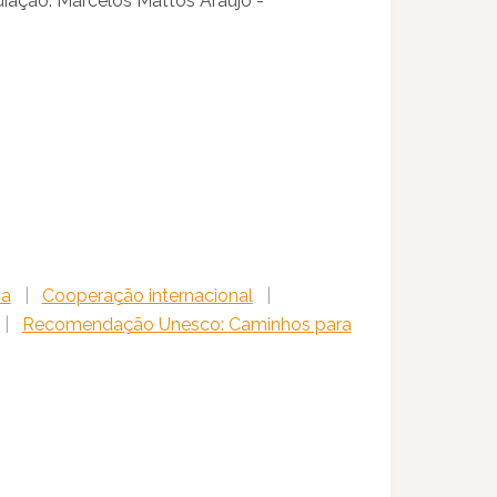
diação: Marcelos Mattos Araujo -
ia
|
Cooperação internacional
|
|
Recomendação Unesco: Caminhos para