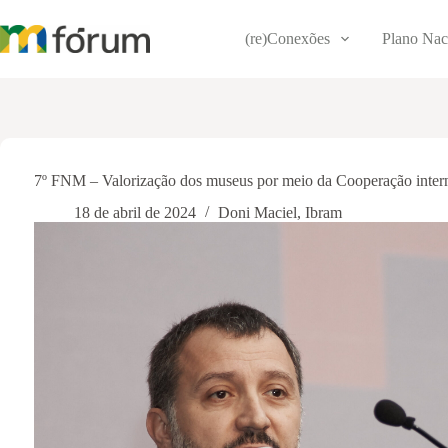
Pular
para
(re)Conexões
Plano Nac
o
conteúdo
7º FNM – Valorização dos museus por meio da Cooperação intern
18 de abril de 2024
Doni Maciel
,
Ibram