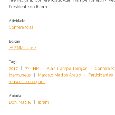
internacional. Conferencista: Alan Trampe Torrejón - Me
Presidente do Ibram
Atividade
Conferências
Edição
7º FNM - 2017
Tags
2017
|
7º FNM
|
Alan Trampe Torrejón
|
Conferênc
Ibermuseus
|
Marcelo Mattos Araújo
|
Participantes
museus e coleções
Autoria
Doni Maciel
|
Ibram