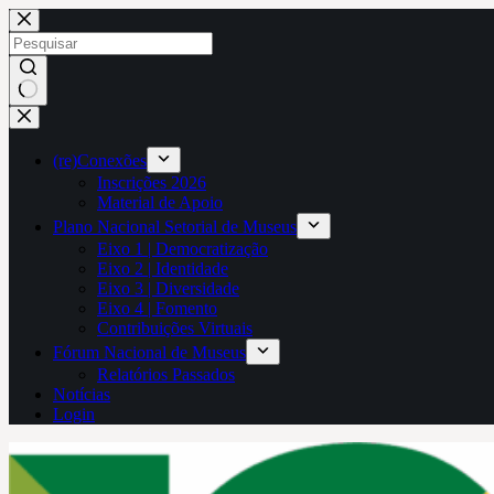
Pular
para
o
conteúdo
Sem
resultados
(re)Conexões
Inscrições 2026
Material de Apoio
Plano Nacional Setorial de Museus
Eixo 1 | Democratização
Eixo 2 | Identidade
Eixo 3 | Diversidade
Eixo 4 | Fomento
Contribuições Virtuais
Fórum Nacional de Museus
Relatórios Passados
Notícias
Login